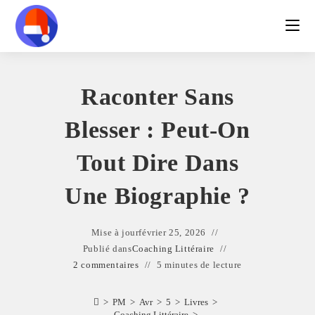
Raconter Sans
Blesser : Peut-On
Tout Dire Dans
Une Biographie ?
Mise à jour
février 25, 2026
Publié dans
Coaching Littéraire
2 commentaires
5 minutes de lecture
>
PM
>
Avr
>
5
>
Livres
>
Coaching Littéraire
>